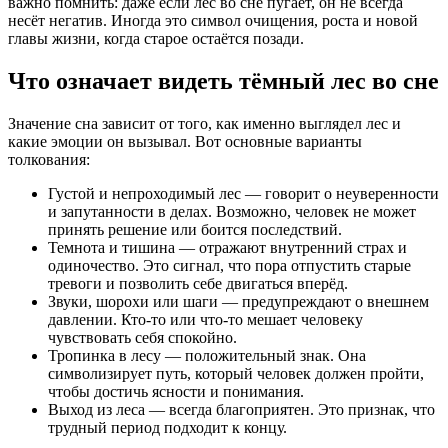
важно помнить: даже если лес во сне пугает, он не всегда
несёт негатив. Иногда это символ очищения, роста и новой
главы жизни, когда старое остаётся позади.
Что означает видеть тёмный лес во сне
Значение сна зависит от того, как именно выглядел лес и
какие эмоции он вызывал. Вот основные варианты
толкования:
Густой и непроходимый лес — говорит о неуверенности
и запутанности в делах. Возможно, человек не может
принять решение или боится последствий.
Темнота и тишина — отражают внутренний страх и
одиночество. Это сигнал, что пора отпустить старые
тревоги и позволить себе двигаться вперёд.
Звуки, шорохи или шаги — предупреждают о внешнем
давлении. Кто-то или что-то мешает человеку
чувствовать себя спокойно.
Тропинка в лесу — положительный знак. Она
символизирует путь, который человек должен пройти,
чтобы достичь ясности и понимания.
Выход из леса — всегда благоприятен. Это признак, что
трудный период подходит к концу.