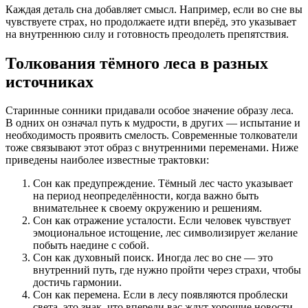
Каждая деталь сна добавляет смысл. Например, если во сне вы
чувствуете страх, но продолжаете идти вперёд, это указывает
на внутреннюю силу и готовность преодолеть препятствия.
Толкования тёмного леса в разных
источниках
Старинные сонники придавали особое значение образу леса.
В одних он означал путь к мудрости, в других — испытание и
необходимость проявить смелость. Современные толкователи
тоже связывают этот образ с внутренними переменами. Ниже
приведены наиболее известные трактовки:
Сон как предупреждение. Тёмный лес часто указывает
на период неопределённости, когда важно быть
внимательнее к своему окружению и решениям.
Сон как отражение усталости. Если человек чувствует
эмоциональное истощение, лес символизирует желание
побыть наедине с собой.
Сон как духовный поиск. Иногда лес во сне — это
внутренний путь, где нужно пройти через страхи, чтобы
достичь гармонии.
Сон как перемена. Если в лесу появляются проблески
света, это знак, что впереди вас ждут хорошие новости