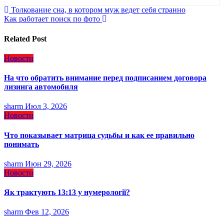
Навигация
Толкование сна, в котором муж ведет себя странно
Как работает поиск по фото
по
записям
Related Post
Новости
На что обратить внимание перед подписанием договора
лизинга автомобиля
sharm
Июл 3, 2026
Новости
Что показывает матрица судьбы и как ее правильно
понимать
sharm
Июн 29, 2026
Новости
Як трактують 13:13 у нумерології?
sharm
Фев 12, 2026