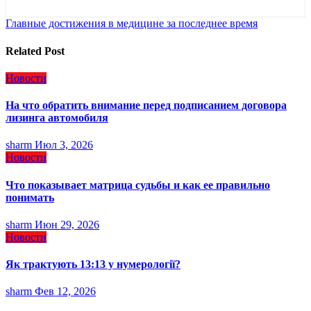
Навигация
Главные достижения в медицине за последнее время
по
Related Post
записям
Новости
На что обратить внимание перед подписанием договора
лизинга автомобиля
sharm
Июл 3, 2026
Новости
Что показывает матрица судьбы и как ее правильно
понимать
sharm
Июн 29, 2026
Новости
Як трактують 13:13 у нумерології?
sharm
Фев 12, 2026